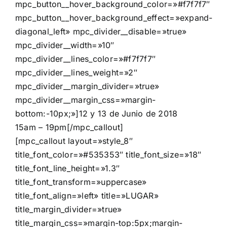
mpc_button__hover_background_color=»#f7f7f7″
mpc_button__hover_background_effect=»expand-
diagonal_left» mpc_divider__disable=»true»
mpc_divider__width=»10″
mpc_divider__lines_color=»#f7f7f7″
mpc_divider__lines_weight=»2″
mpc_divider__margin_divider=»true»
mpc_divider__margin_css=»margin-
bottom:-10px;»]12 y 13 de Junio de 2018
15am – 19pm[/mpc_callout]
[mpc_callout layout=»style_8″
title_font_color=»#535353″ title_font_size=»18″
title_font_line_height=»1.3″
title_font_transform=»uppercase»
title_font_align=»left» title=»LUGAR»
title_margin_divider=»true»
title_margin_css=»margin-top:5px;margin-