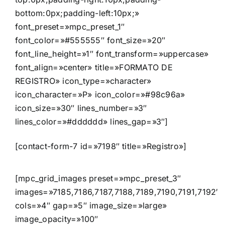
bottom:0px;padding-left:10px;»
font_preset=»mpc_preset_1″
font_color=»#555555″ font_size=»20″
font_line_height=»1″ font_transform=»uppercase»
font_align=»center» title=»FORMATO DE
REGISTRO» icon_type=»character»
icon_character=»P» icon_color=»#98c96a»
icon_size=»30″ lines_number=»3″
lines_color=»#dddddd» lines_gap=»3″]
[contact-form-7 id=»7198″ title=»Registro»]
[mpc_grid_images preset=»mpc_preset_3″
images=»7185,7186,7187,7188,7189,7190,7191,7192″
cols=»4″ gap=»5″ image_size=»large»
image_opacity=»100″