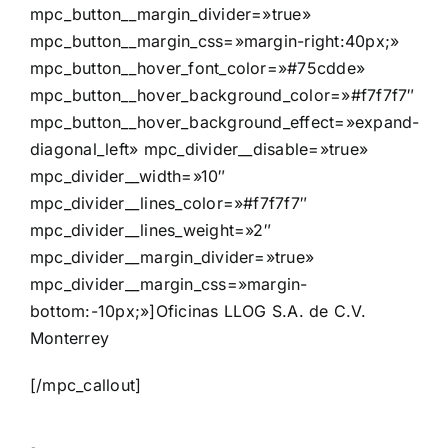
mpc_button__margin_divider=»true»
mpc_button__margin_css=»margin-right:40px;»
mpc_button__hover_font_color=»#75cdde»
mpc_button__hover_background_color=»#f7f7f7″
mpc_button__hover_background_effect=»expand-
diagonal_left» mpc_divider__disable=»true»
mpc_divider__width=»10″
mpc_divider__lines_color=»#f7f7f7″
mpc_divider__lines_weight=»2″
mpc_divider__margin_divider=»true»
mpc_divider__margin_css=»margin-
bottom:-10px;»]Oficinas LLOG S.A. de C.V.
Monterrey
[/mpc_callout]