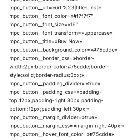
mpc_button__url=»url:%23|title:Link|»
mpc_button__font_color=»#f7f7f7″
mpc_button__font_size=»16″
mpc_button__font_transform=»uppercase»
mpc_button__title=»Buy Now»
mpc_button__background_color=»#75cdde»
mpc_button__border_css=»border-
width:2px;border-color:#75cdde;border-
style:solid;border-radius:0px;»
mpc_button__padding_divider=»true»
mpc_button__padding_css=»padding-
top:12px;padding-right:30px;padding-
bottom:12px;padding-left:30px;»
mpc_button__margin_divider=»true»
mpc_button__margin_css=»margin-right:40px;»
mpc_button__hover_font_color=»#75cdde»