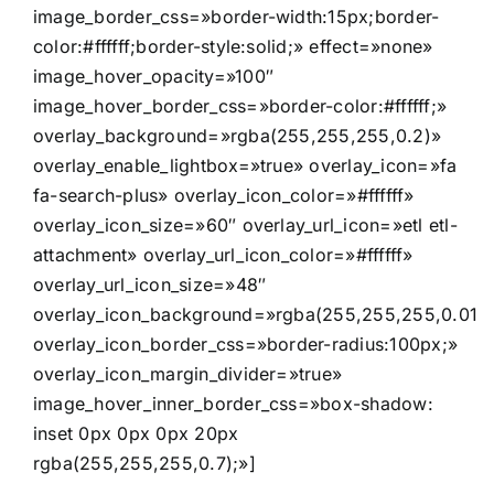
image_border_css=»border-width:15px;border-
color:#ffffff;border-style:solid;» effect=»none»
image_hover_opacity=»100″
image_hover_border_css=»border-color:#ffffff;»
overlay_background=»rgba(255,255,255,0.2)»
overlay_enable_lightbox=»true» overlay_icon=»fa
fa-search-plus» overlay_icon_color=»#ffffff»
overlay_icon_size=»60″ overlay_url_icon=»etl etl-
attachment» overlay_url_icon_color=»#ffffff»
overlay_url_icon_size=»48″
overlay_icon_background=»rgba(255,255,255,0.01)
overlay_icon_border_css=»border-radius:100px;»
overlay_icon_margin_divider=»true»
image_hover_inner_border_css=»box-shadow:
inset 0px 0px 0px 20px
rgba(255,255,255,0.7);»]