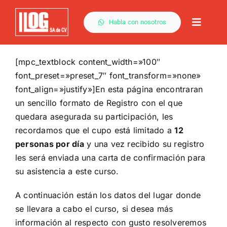
Saltar
al
Habla con nosotros
Toggle
contenido
Naviga
[mpc_textblock content_width=»100″
font_preset=»preset_7″ font_transform=»none»
font_align=»justify»]En esta página encontraran
un sencillo formato de Registro con el que
quedara asegurada su participación, les
recordamos que el cupo está limitado a
12
personas por día
y una vez recibido su registro
les será enviada una carta de confirmación para
su asistencia a este curso.
A continuación están los datos del lugar donde
se llevara a cabo el curso, si desea más
información al respecto con gusto resolveremos