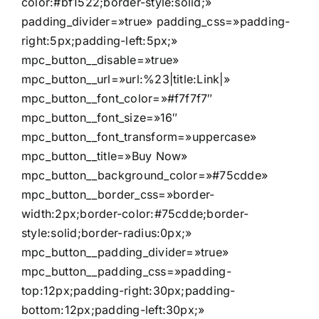
color:#bf1522;border-style:solid;»
padding_divider=»true» padding_css=»padding-
right:5px;padding-left:5px;»
mpc_button__disable=»true»
mpc_button__url=»url:%23|title:Link|»
mpc_button__font_color=»#f7f7f7″
mpc_button__font_size=»16″
mpc_button__font_transform=»uppercase»
mpc_button__title=»Buy Now»
mpc_button__background_color=»#75cdde»
mpc_button__border_css=»border-
width:2px;border-color:#75cdde;border-
style:solid;border-radius:0px;»
mpc_button__padding_divider=»true»
mpc_button__padding_css=»padding-
top:12px;padding-right:30px;padding-
bottom:12px;padding-left:30px;»