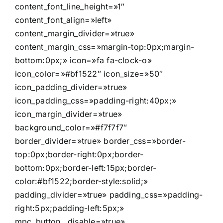
content_font_line_height=»1″
content_font_align=»left»
content_margin_divider=»true»
content_margin_css=»margin-top:0px;margin-
bottom:0px;» icon=»fa fa-clock-o»
icon_color=»#bf1522″ icon_size=»50″
icon_padding_divider=»true»
icon_padding_css=»padding-right:40px;»
icon_margin_divider=»true»
background_color=»#f7f7f7″
border_divider=»true» border_css=»border-
top:0px;border-right:0px;border-
bottom:0px;border-left:15px;border-
color:#bf1522;border-style:solid;»
padding_divider=»true» padding_css=»padding-
right:5px;padding-left:5px;»
mpc_button__disable=»true»