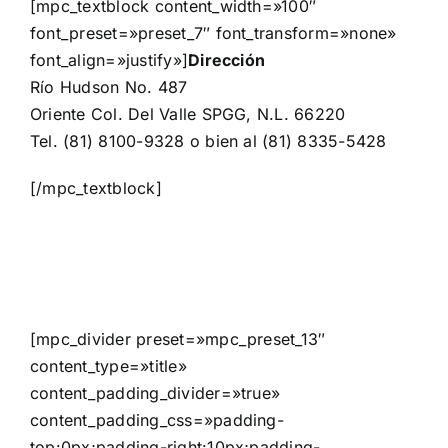
[mpc_textblock content_width=»100″
font_preset=»preset_7″ font_transform=»none»
font_align=»justify»]
Dirección
Río Hudson No. 487
Oriente Col. Del Valle SPGG, N.L. 66220
Tel. (81) 8100-9328 o bien al (81) 8335-5428
[/mpc_textblock]
[mpc_divider preset=»mpc_preset_13″
content_type=»title»
content_padding_divider=»true»
content_padding_css=»padding-
top:0px;padding-right:10px;padding-