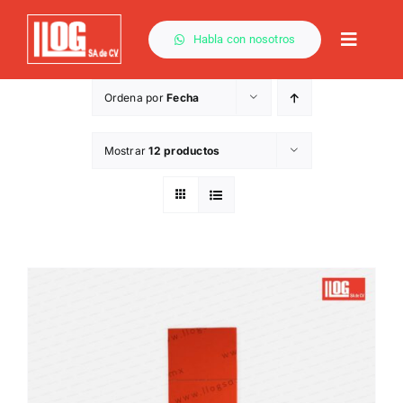
Saltar
al
Habla con nosotros
Toggle
contenido
Naviga
Ordena por
Fecha
Mostrar
12 productos