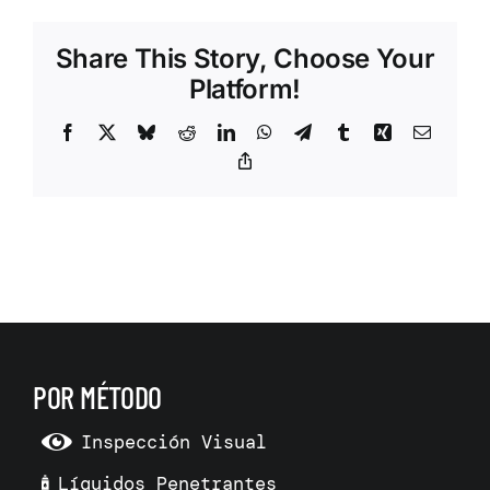
Share This Story, Choose Your
Platform!
Facebook
X
Bluesky
Reddit
LinkedIn
WhatsApp
Telegram
Tumblr
Xing
Correo
electrón
Copy
Link
POR MÉTODO
Inspección Visual
Líquidos Penetrantes