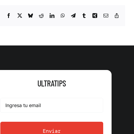
Facebook
X
Bluesky
Reddit
LinkedIn
WhatsApp
Telegram
Tumblr
Xing
Correo
Copy
electrónico
Link
ULTRATIPS
Enviar