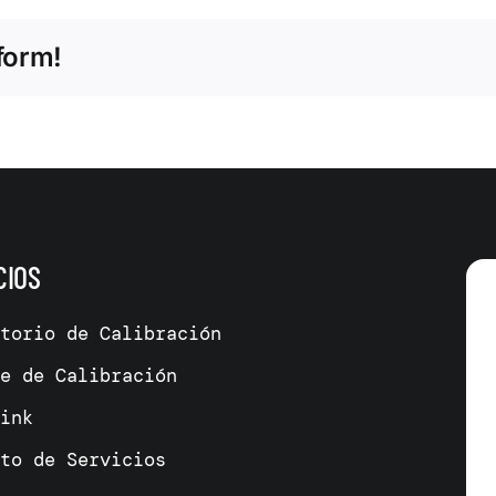
form!
CIOS
atorio de Calibración
me de Calibración
link
cto de Servicios