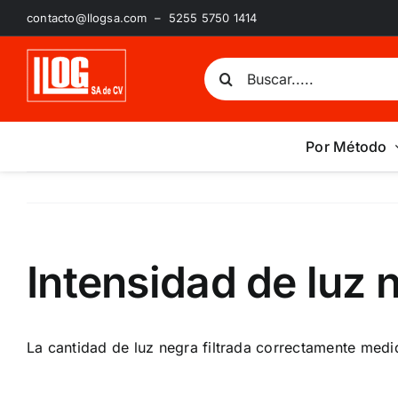
Saltar
contacto@llogsa.com – 5255 5750 1414
al
contenido
Buscar:
Por Método
Intensidad de luz 
La cantidad de
luz negra
filtrada correctamente medid