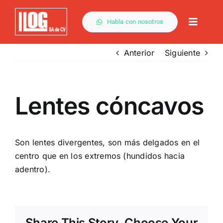
Saltar
al
Habla con nosotros
Toggle
contenido
Naviga
Anterior
Siguiente
Lentes cóncavos
Son lentes divergentes, son más delgados en el
centro que en los extremos (hundidos hacia
adentro).
Share This Story, Choose Your