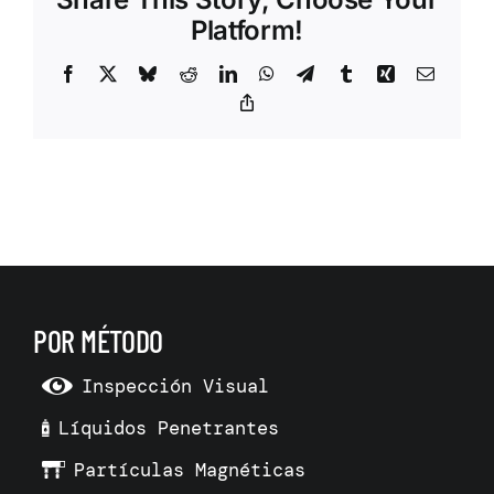
Platform!
Facebook
X
Bluesky
Reddit
LinkedIn
WhatsApp
Telegram
Tumblr
Xing
Correo
electrón
Copy
Link
POR MÉTODO
Inspección Visual
Líquidos Penetrantes
Partículas Magnéticas