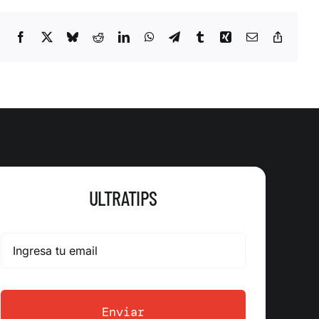
Facebook
X
Bluesky
Reddit
LinkedIn
WhatsApp
Telegram
Tumblr
Xing
Correo
Copy
electrónico
Link
ULTRATIPS
Enviar