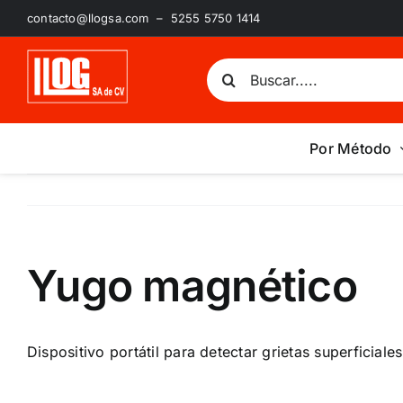
Saltar
contacto@llogsa.com – 5255 5750 1414
al
contenido
Buscar:
Por Método
Yugo magnético
Dispositivo portátil para detectar grietas superficial