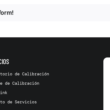
form!
CIOS
atorio de Calibración
me de Calibración
link
cto de Servicios