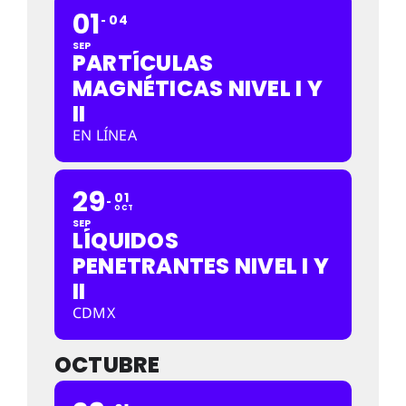
01
04
SEP
PARTÍCULAS
MAGNÉTICAS NIVEL I Y
II
EN LÍNEA
29
01
OCT
SEP
LÍQUIDOS
PENETRANTES NIVEL I Y
II
CDMX
OCTUBRE