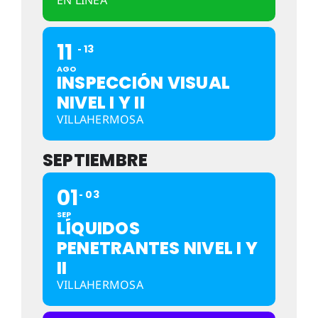
11
13
AGO
INSPECCIÓN VISUAL
NIVEL I Y II
VILLAHERMOSA
SEPTIEMBRE
01
03
SEP
LÍQUIDOS
PENETRANTES NIVEL I Y
II
VILLAHERMOSA