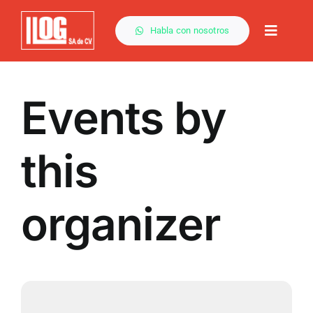
Saltar
al
Habla con nosotros
Toggle
contenido
Naviga
Events by
this
organizer