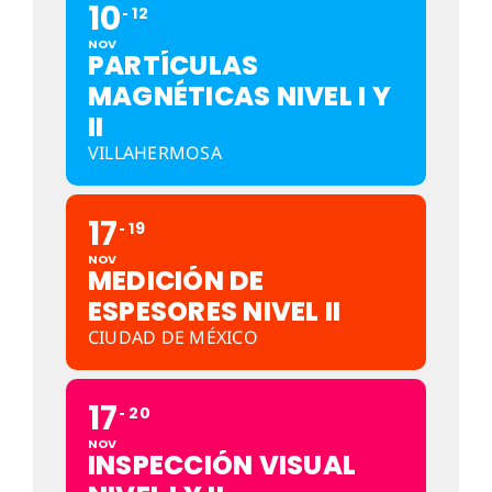
10
12
NOV
PARTÍCULAS
MAGNÉTICAS NIVEL I Y
II
VILLAHERMOSA
17
19
NOV
MEDICIÓN DE
ESPESORES NIVEL II
CIUDAD DE MÉXICO
17
20
NOV
INSPECCIÓN VISUAL