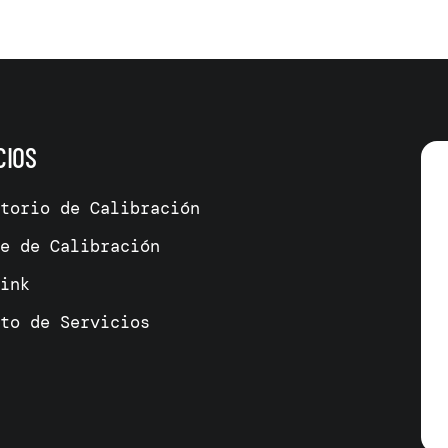
CIOS
atorio de Calibración
me de Calibración
link
cto de Servicios