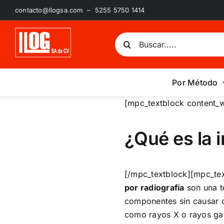
Saltar
contacto@llogsa.com – 5255 5750 1414
al
contenido
Buscar:
Por Método
[mpc_textblock content_w
¿Qué es la 
[/mpc_textblock][mpc_tex
por radiografía
son una té
componentes sin causar da
como rayos X o rayos gam