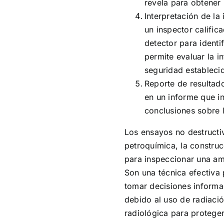
revela para obtener 
Interpretación de la
un inspector calific
detector para identi
permite evaluar la i
seguridad estableci
Reporte de resultad
en un informe que in
conclusiones sobre 
Los ensayos no destructiv
petroquímica, la construcc
para inspeccionar una am
Son una técnica efectiva 
tomar decisiones informad
debido al uso de radiaci
radiológica para proteger