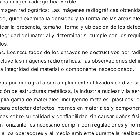
una imagen radiográfica visible.
 imagen radiográfica: Las imágenes radiográficas obtenid
ado, quien examina la densidad y la forma de las áreas at
ficar la presencia, tamaño, forma y ubicación de los defec
ntegridad del material y determinar si cumple con los requi
dos.
os: Los resultados de los ensayos no destructivos por ra
cluye las imágenes radiográficas, las observaciones del i
la integridad del material o componente inspeccionado.
os por radiografía son ampliamente utilizados en diversa
ión de estructuras metálicas, la industria nuclear y la aer
plia gama de materiales, incluyendo metales, plásticos,
para detectar defectos internos en materiales y componen
as sobre su calidad y confiabilidad sin causar daños fís
ón ionizante, es necesario cumplir con regulaciones y nor
 a los operadores y al medio ambiente durante la realiza