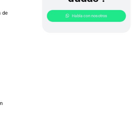
s de
Habla con nosotros
en