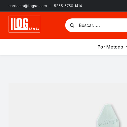
Saltar
contacto@llogsa.com – 5255 5750 1414
al
contenido
Buscar:
Por Método