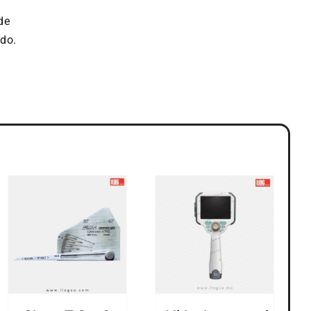
de
ido.