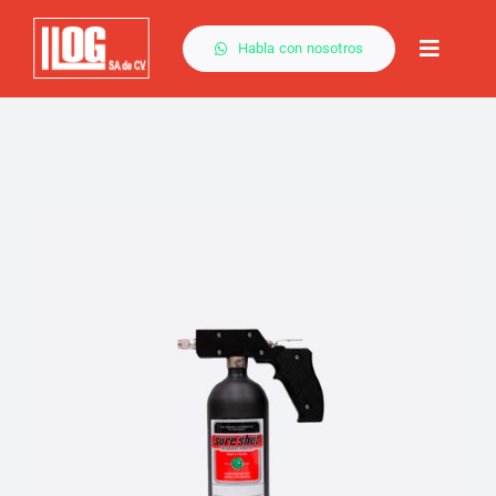
Saltar
al
Habla con nosotros
Toggle
contenido
Naviga