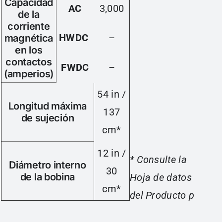
Capacidad
AC
3,000
de la
corriente
HWDC
–
magnética
en los
contactos
FWDC
–
(amperios)
54 in /
Longitud máxima
137
de sujeción
cm*
12 in /
* Consulte la
Diámetro interno
30
de la bobina
Hoja de datos
cm*
del Producto p