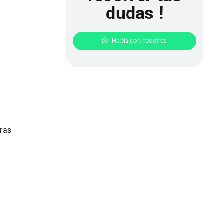
dudas !
Habla con nosotros
rras