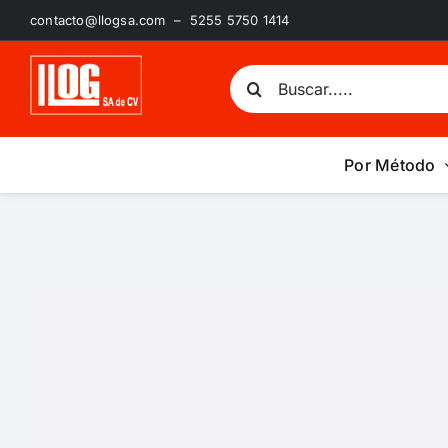
Saltar
contacto@llogsa.com – 5255 5750 1414
al
contenido
Buscar:
Por Método