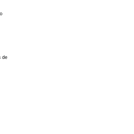
io
s de