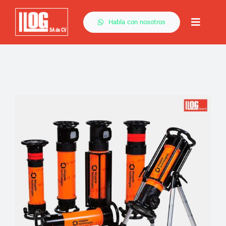
Saltar
al
Habla con nosotros
Toggle
contenido
Naviga