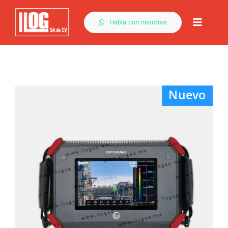
Saltar
al
Habla con nosotros
Toggle
contenido
Naviga
Nuevo