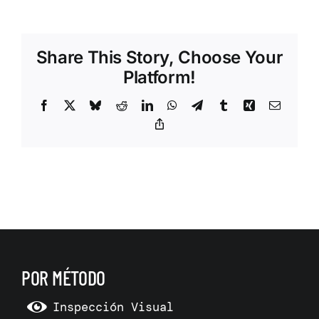
Share This Story, Choose Your
Platform!
Facebook
X
Bluesky
Reddit
LinkedIn
WhatsApp
Telegram
Tumblr
Xing
Correo
electrón
Copy
Link
POR MÉTODO
Inspección Visual