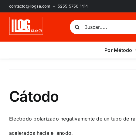
Saltar
contacto@llogsa.com – 5255 5750 1414
al
contenido
Buscar:
Por Método
Cátodo
Electrodo polarizado negativamente de un tubo de ray
acelerados hacia el ánodo.