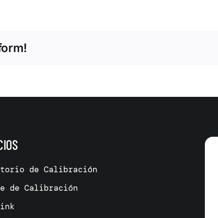
form!
CIOS
atorio de Calibración
me de Calibración
link