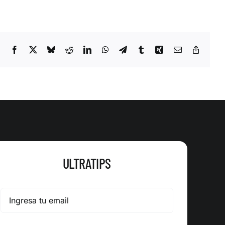
Facebook
X
Bluesky
Reddit
LinkedIn
WhatsApp
Telegram
Tumblr
Xing
Correo
Copy
electrónico
Link
ULTRATIPS