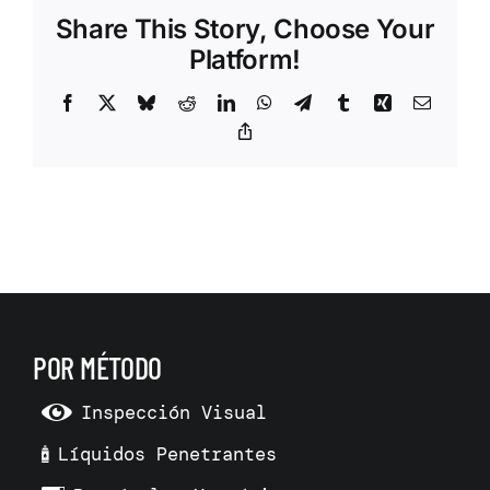
Share This Story, Choose Your
Platform!
Facebook
X
Bluesky
Reddit
LinkedIn
WhatsApp
Telegram
Tumblr
Xing
Correo
electrón
Copy
Link
POR MÉTODO
Inspección Visual
Líquidos Penetrantes