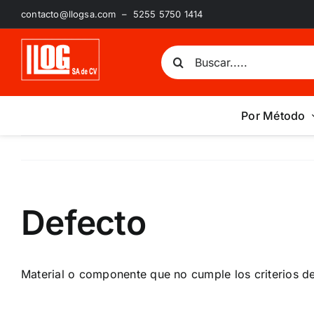
Saltar
contacto@llogsa.com – 5255 5750 1414
al
contenido
Buscar:
Por Método
Defecto
Material o componente que no cumple los criterios d