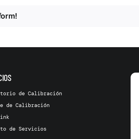
form!
CIOS
atorio de Calibración
me de Calibración
link
cto de Servicios