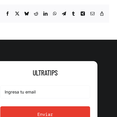
Facebook
X
Bluesky
Reddit
LinkedIn
WhatsApp
Telegram
Tumblr
Xing
Correo
Copy
electrónico
Link
ULTRATIPS
Enviar