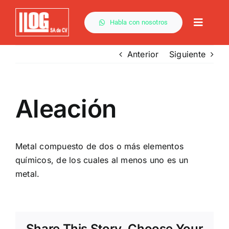
Saltar
al
Habla con nosotros
Toggle
contenido
Naviga
Anterior
Siguiente
Aleación
Metal compuesto de dos o más elementos
químicos, de los cuales al menos uno es un
metal.
Share This Story, Choose Your