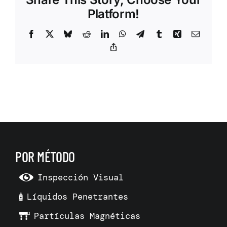
Platform!
Facebook
X
Bluesky
Reddit
LinkedIn
WhatsApp
Telegram
Tumblr
Xing
Correo
electrón
Copy
Link
POR MÉTODO
Inspección Visual
Líquidos Penetrantes
Partículas Magnéticas