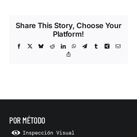
Share This Story, Choose Your
Platform!
Facebook
X
Bluesky
Reddit
LinkedIn
WhatsApp
Telegram
Tumblr
Xing
Correo
electrón
Copy
Link
POR MÉTODO
Inspección Visual