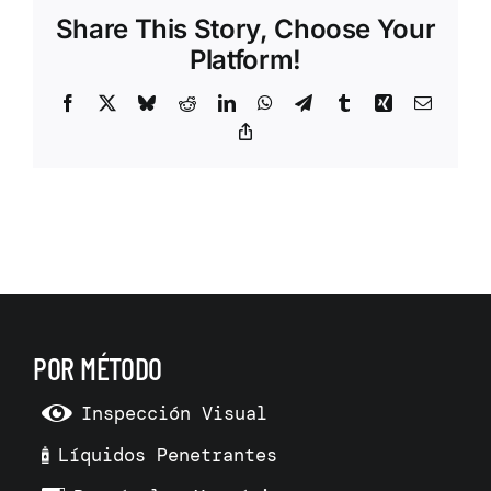
Share This Story, Choose Your
Platform!
Facebook
X
Bluesky
Reddit
LinkedIn
WhatsApp
Telegram
Tumblr
Xing
Correo
electrón
Copy
Link
POR MÉTODO
Inspección Visual
Líquidos Penetrantes