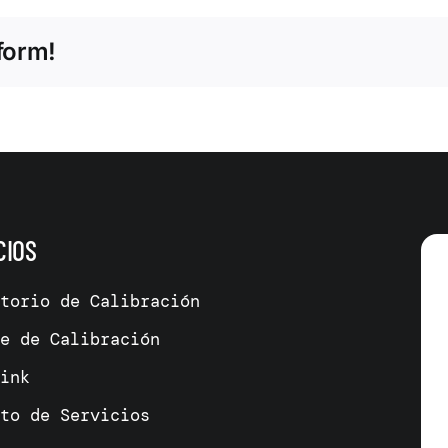
form!
CIOS
atorio de Calibración
me de Calibración
link
cto de Servicios