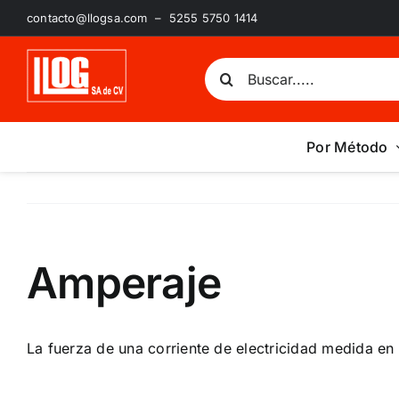
Saltar
contacto@llogsa.com – 5255 5750 1414
al
contenido
Buscar:
Por Método
Amperaje
La fuerza de una corriente de electricidad medida en