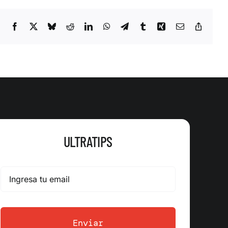
Facebook
X
Bluesky
Reddit
LinkedIn
WhatsApp
Telegram
Tumblr
Xing
Correo
Copy
electrónico
Link
ULTRATIPS
Enviar