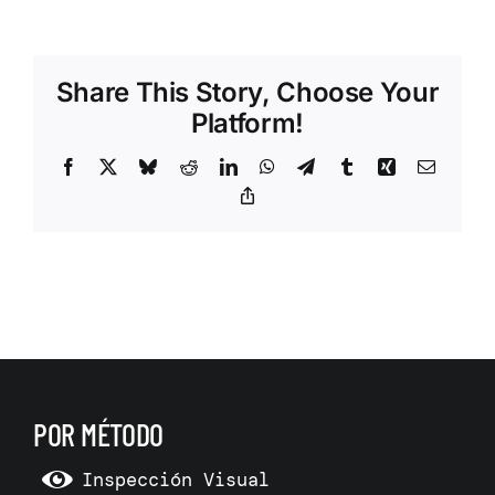
Share This Story, Choose Your
Platform!
Facebook
X
Bluesky
Reddit
LinkedIn
WhatsApp
Telegram
Tumblr
Xing
Correo
electrón
Copy
Link
POR MÉTODO
Inspección Visual