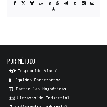
Facebook
X
Bluesky
Reddit
LinkedIn
WhatsApp
Telegram
Tumblr
Xing
Correo
electrón
Copy
Link
POR MÉTODO
Inspección Visual
Líquidos Penetrantes
Partículas Magnéticas
Ultrasonido Industrial