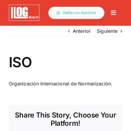
Saltar
al
Habla con nosotros
Toggle
contenido
Naviga
Anterior
Siguiente
ISO
Organización Internacional de Normalización.
Share This Story, Choose Your
Platform!