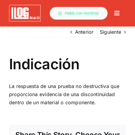
Saltar
al
Habla con nosotros
Toggle
contenido
Naviga
Anterior
Siguiente
Indicación
La respuesta de una prueba no destructiva que
proporciona evidencia de una
discontinuidad
dentro de un material o componente.
Share This Story, Choose Your