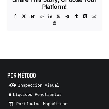
Platform!
Facebook
X
Bluesky
Reddit
LinkedIn
WhatsApp
Telegram
Tumblr
Xing
Correo
electrón
Copy
Link
POR MÉTODO
Inspección Visual
Líquidos Penetrantes
Partículas Magnéticas