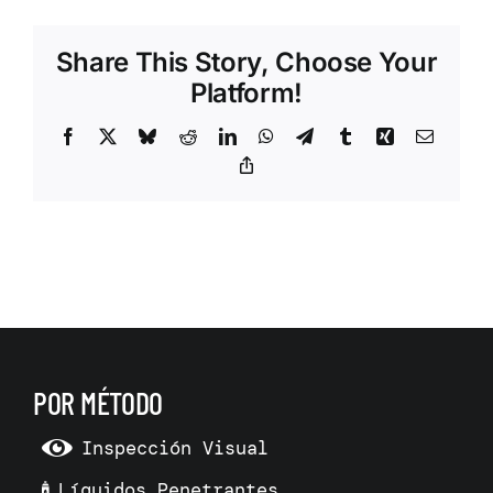
Share This Story, Choose Your
Platform!
Facebook
X
Bluesky
Reddit
LinkedIn
WhatsApp
Telegram
Tumblr
Xing
Correo
electrón
Copy
Link
POR MÉTODO
Inspección Visual
Líquidos Penetrantes