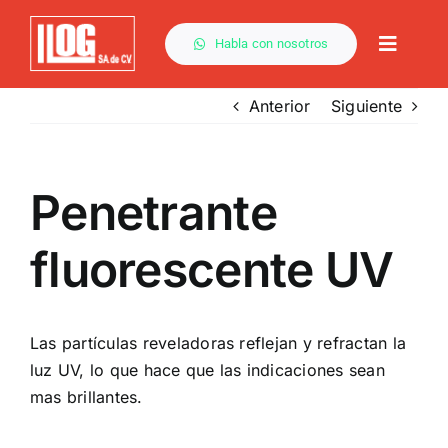
Saltar
al
Habla con nosotros
Toggle
contenido
Naviga
Anterior
Siguiente
Penetrante
fluorescente UV
Las partículas reveladoras reflejan y refractan la
luz UV, lo que hace que las indicaciones sean
mas brillantes.