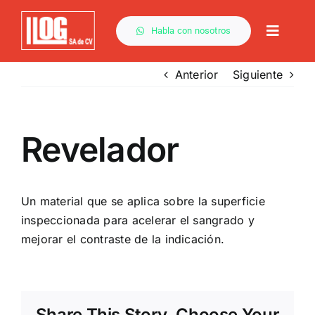
Saltar
al
Habla con nosotros
Toggle
contenido
Naviga
Anterior
Siguiente
Revelador
Un material que se aplica sobre la superficie
inspeccionada para acelerar el
sangrado
y
mejorar el
contraste
de la
indicación
.
Share This Story, Choose Your