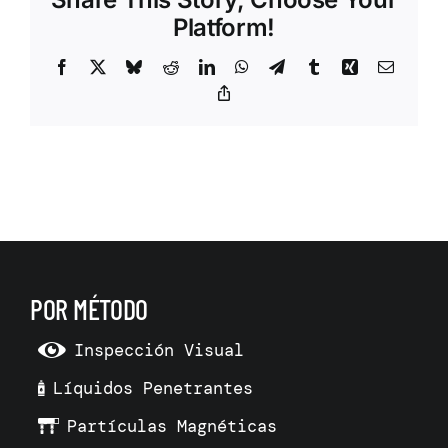
Platform!
Facebook
X
Bluesky
Reddit
LinkedIn
WhatsApp
Telegram
Tumblr
Xing
Correo
electrón
Copy
Link
POR MÉTODO
Inspección Visual
Líquidos Penetrantes
Partículas Magnéticas