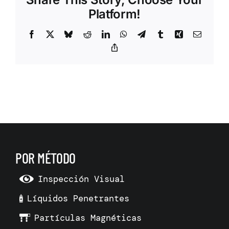
Platform!
Facebook
X
Bluesky
Reddit
LinkedIn
WhatsApp
Telegram
Tumblr
Xing
Correo
electrón
Copy
Link
POR MÉTODO
Inspección Visual
Líquidos Penetrantes
Partículas Magnéticas