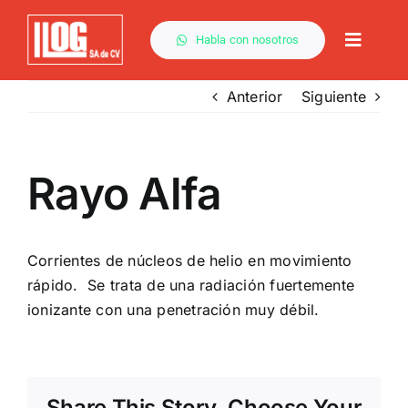
Saltar
al
Habla con nosotros
Toggle
contenido
Naviga
Anterior
Siguiente
Rayo Alfa
Corrientes de núcleos de helio en movimiento
rápido. Se trata de una radiación fuertemente
ionizante con una penetración muy débil.
Share This Story, Choose Your