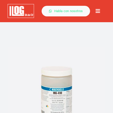
Saltar
al
Habla con nosotros
Toggle
contenido
Naviga