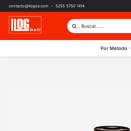
Saltar
contacto@llogsa.com – 5255 5750 1414
al
contenido
Buscar:
Por Método