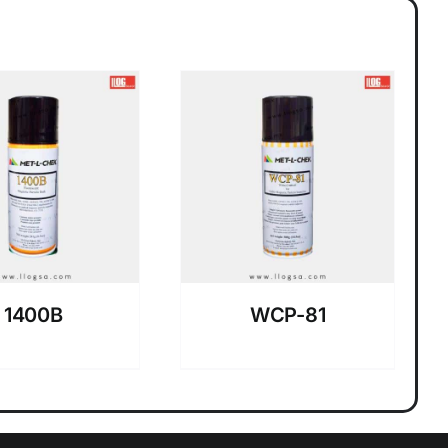
1400B
WCP-81