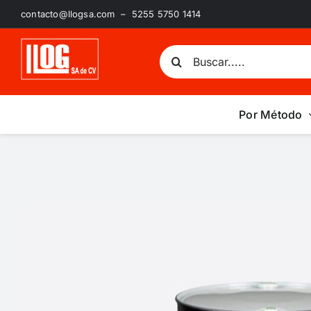
Saltar
contacto@llogsa.com – 5255 5750 1414
al
contenido
Buscar:
Por Método