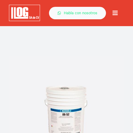
Saltar
al
Habla con nosotros
Toggle
contenido
Naviga